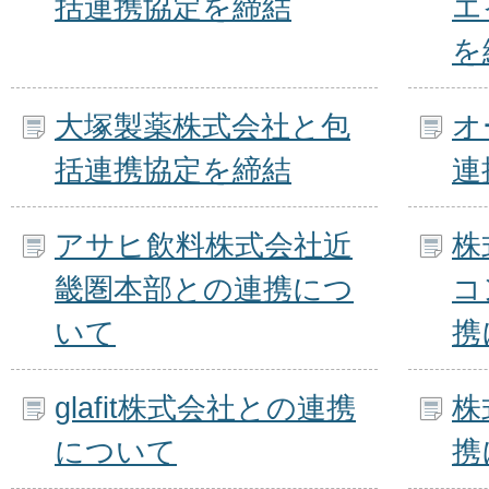
括連携協定を締結
エ
を
大塚製薬株式会社と包
オ
括連携協定を締結
連
アサヒ飲料株式会社近
株
畿圏本部との連携につ
コ
いて
携
glafit株式会社との連携
株
について
携