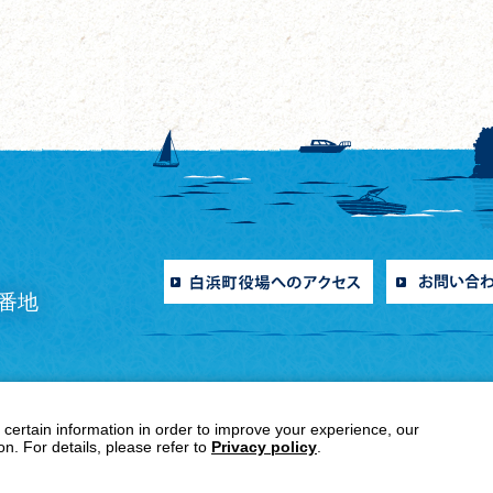
0番地
 certain information in order to improve your experience, our
作権・リンク
免責事項
サイトマップ
ウェ
n. For details, please refer to
Privacy policy
.
Copyright© 2024 ShirahamaTown All Right Reserved