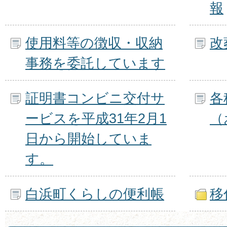
報
使用料等の徴収・収納
改
事務を委託しています
証明書コンビニ交付サ
各
ービスを平成31年2月1
（
日から開始していま
す。
白浜町くらしの便利帳
移