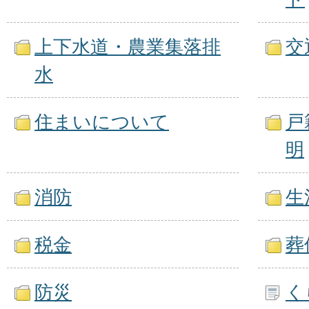
上下水道・農業集落排
交
水
住まいについて
戸
明
消防
生
税金
葬
防災
く