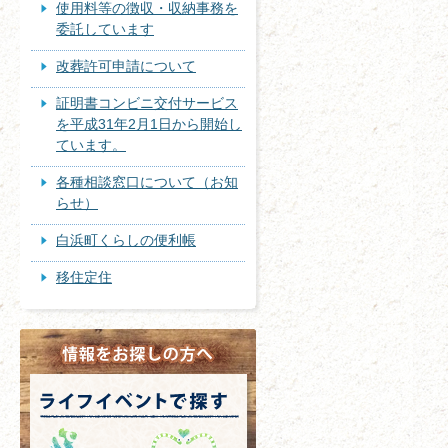
使用料等の徴収・収納事務を
委託しています
改葬許可申請について
証明書コンビニ交付サービス
を平成31年2月1日から開始し
ています。
各種相談窓口について（お知
らせ）
白浜町くらしの便利帳
移住定住