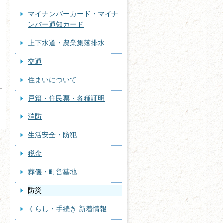
マイナンバーカード・マイナ
ンバー通知カード
上下水道・農業集落排水
交通
住まいについて
戸籍・住民票・各種証明
消防
生活安全・防犯
税金
葬儀・町営墓地
防災
くらし・手続き 新着情報