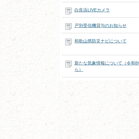
白良浜LIVEカメラ
戸別受信機貸与のお知らせ
和歌山県防災ナビについて
新たな気象情報について（令和8年
ら）