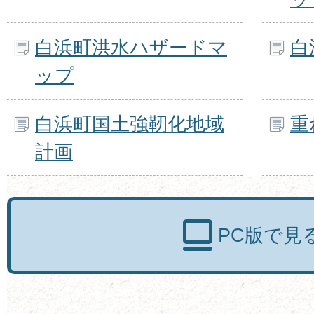
白浜町洪水ハザードマ
白
ップ
白浜町国土強靭化地域
重
計画
PC版で見