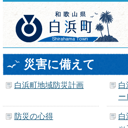
災害に備えて
白浜町地域防災計画
白
ー
防災の心得
白
ッ