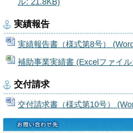
ル: 21.8KB)
実績報告
実績報告書（様式第8号） (Wordフ
補助事業実績書 (Excelファイル: 
交付請求
交付請求書（様式第10号） (Word