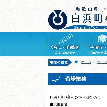
ホーム
ライフ
斎場業務
白浜町営の斎場は次の2施設です。
白浜町斎場