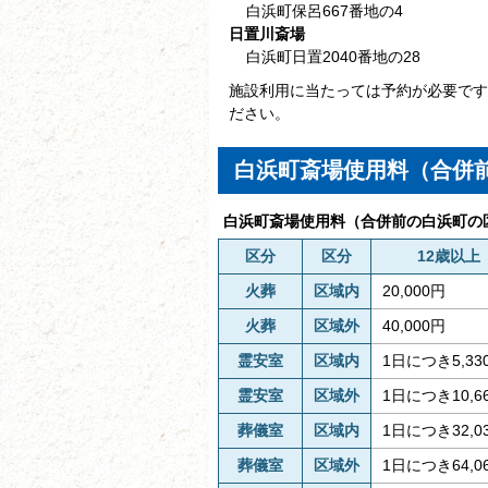
白浜町保呂667番地の4
日置川斎場
白浜町日置2040番地の28
施設利用に当たっては予約が必要です
ださい。
白浜町斎場使用料（合併
白浜町斎場使用料（合併前の白浜町の
区分
区分
12歳以上
火葬
区域内
20,000円
火葬
区域外
40,000円
霊安室
区域内
1日につき5,33
霊安室
区域外
1日につき10,6
葬儀室
区域内
1日につき32,0
葬儀室
区域外
1日につき64,0