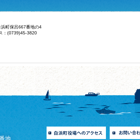
白浜町保呂667番地の4
：(0739)45-3820
0番地