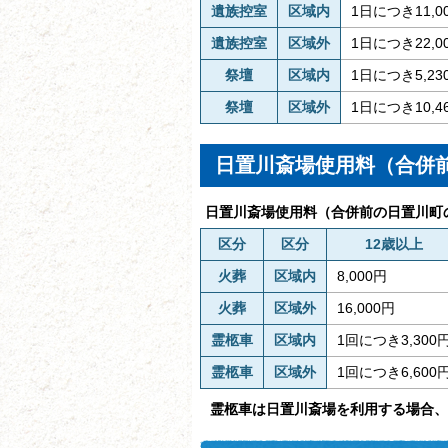
遺族控室
区域内
1日につき11,0
遺族控室
区域外
1日につき22,0
祭壇
区域内
1日につき5,23
祭壇
区域外
1日につき10,4
日置川斎場使用料（合併
日置川斎場使用料（合併前の日置川町
区分
区分
12歳以上
火葬
区域内
8,000円
火葬
区域外
16,000円
霊柩車
区域内
1回につき3,300
霊柩車
区域外
1回につき6,600
霊柩車は日置川斎場を利用する場合、