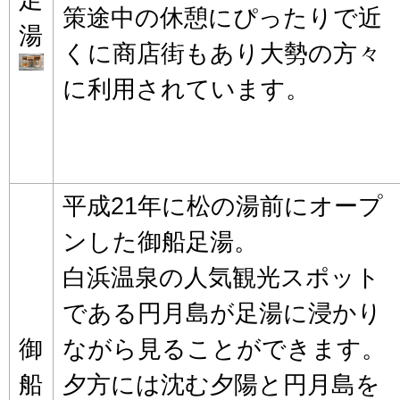
策途中の休憩にぴったりで近
湯
くに商店街もあり大勢の方々
に利用されています。
平成21年に松の湯前にオープ
ンした御船足湯。
白浜温泉の人気観光スポット
である円月島が足湯に浸かり
御
ながら見ることができます。
船
夕方には沈む夕陽と円月島を