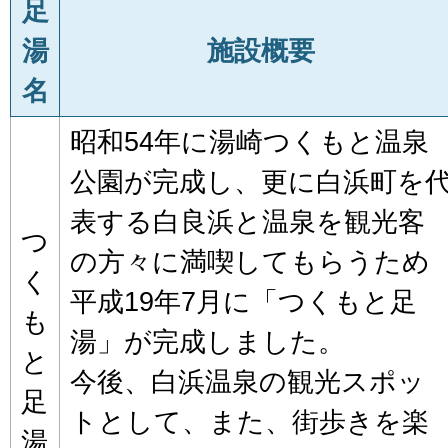
足
湯
施設概要
名
昭和54年に湯崎つくもと温泉
公園が完成し、更に白浜町を
表する白良浜と温泉を観光客
つ
の方々に満喫してもらうため
く
平成19年7月に「つくもと足
も
湯」が完成しました。
と
今後、白浜温泉の観光スポッ
足
トとして、また、街歩きを楽
湯