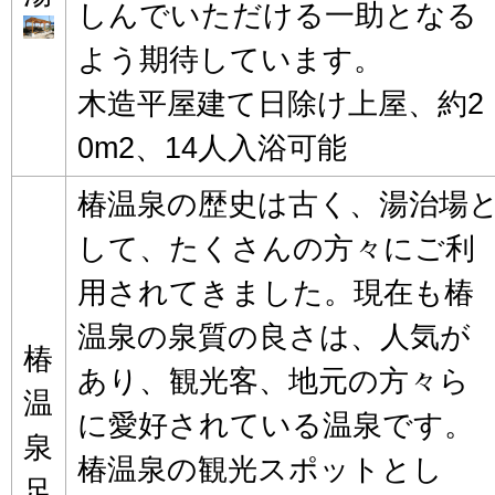
しんでいただける一助となる
よう期待しています。
木造平屋建て日除け上屋、約2
0m2、14人入浴可能
椿温泉の歴史は古く、湯治場
して、たくさんの方々にご利
用されてきました。現在も椿
温泉の泉質の良さは、人気が
椿
あり、観光客、地元の方々ら
温
に愛好されている温泉です。
泉
椿温泉の観光スポットとし
足