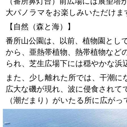
（番所鼻灯台）前広場には展望塔が
大パノラマをお楽しみいただけま
【自然（森と海）】
番所山公園は、以前、植物園とし
から、亜熱帯植物、熱帯植物など
られ、芝生広場下には穏やかな浜
また、少し離れた所では、干潮に
広大な磯が現れ、波に侵食されて
（潮だまり）がいたる所に広がっ