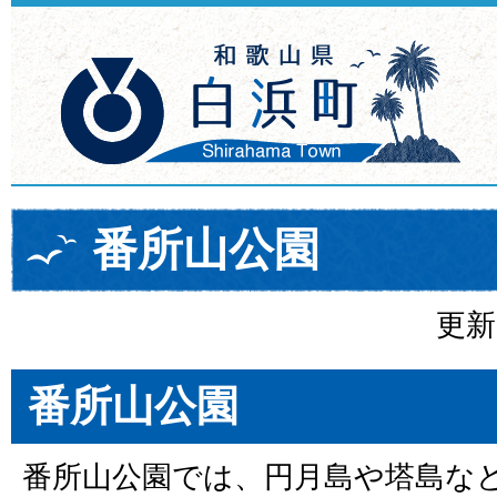
番所山公園
更新
番所山公園
番所山公園では、円月島や塔島な