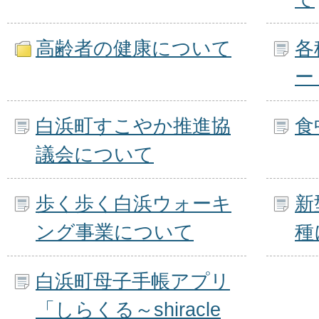
高齢者の健康について
各
ー
白浜町すこやか推進協
食
議会について
歩く歩く白浜ウォーキ
新
ング事業について
種
白浜町母子手帳アプリ
「しらくる～shiracle