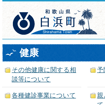
健康
その他健康に関する相
予
談等について
各種健診事業について
親
て