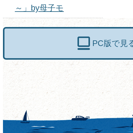
～」by母子モ
PC版で見